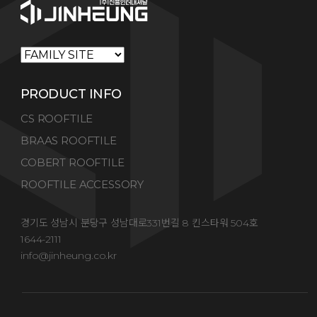
PRODUCT INFO
CS ROOFTILE
BRAAS ROOFTILE
COBERT ROOFTILE
ROOFTILE ACCESSORY
경기도 성남시 분당구 성남대로331번길 8 킨스타워 504호
1644-2111
info@jinheung.co.kr