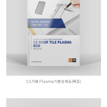
CS기와 Plasma기본상세도(목조)