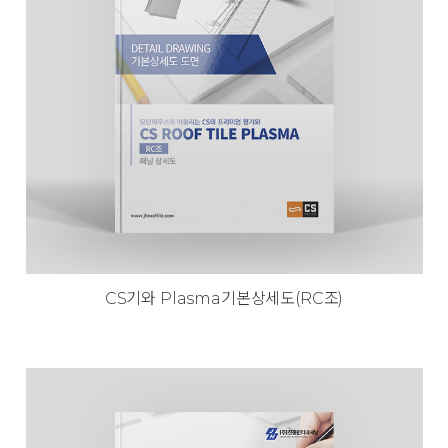
CS기와 Plasma기본상세도(RC조)