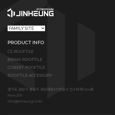
PRODUCT INFO
CS ROOFTILE
BRAAS ROOFTILE
COBERT ROOFTILE
ROOFTILE ACCESSORY
경기도 성남시 분당구 성남대로331번길 8 킨스타워 504호
1644-2111
info@jinheung.co.kr