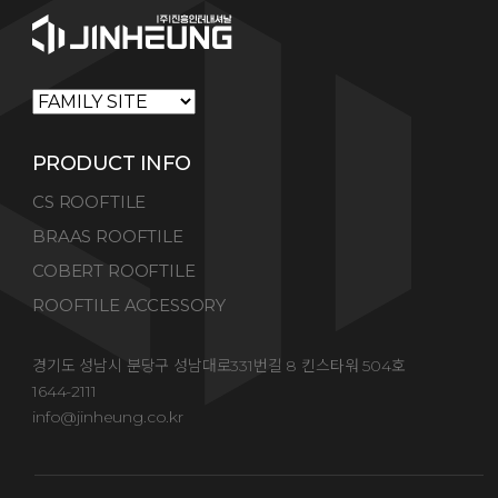
PRODUCT INFO
CS ROOFTILE
BRAAS ROOFTILE
COBERT ROOFTILE
ROOFTILE ACCESSORY
경기도 성남시 분당구 성남대로331번길 8 킨스타워 504호
1644-2111
info@jinheung.co.kr