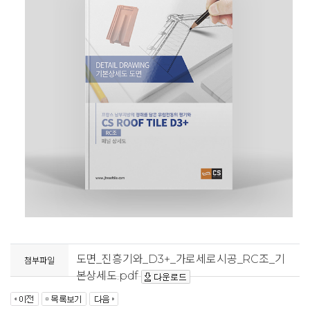
도면_진흥기와_D3+_가로세로시공_RC조_기
첨부파일
본상세도.pdf