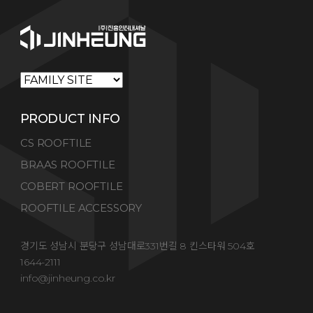
PRODUCT INFO
CS ROOFTILE
BRAAS ROOFTILE
COBERT ROOFTILE
ROOFTILE ACCESSORY
경기도 성남시 분당구 성남대로331번길 8 킨스타워 504호
1644-2111
info@jinheung.co.kr