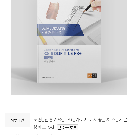
도면_진흥기와_F3+_가로세로시공_RC조_기본
첨부파일
상세도.pdf