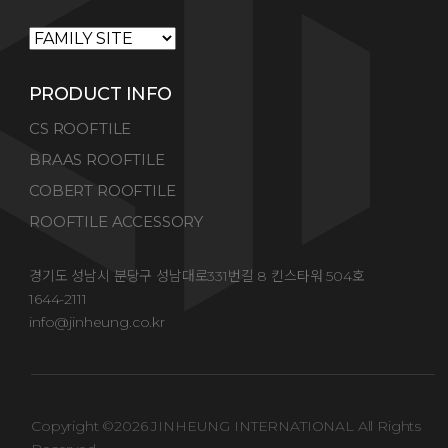
PRODUCT INFO
CS ROOFTILE
BRAAS ROOFTILE
COBERT ROOFTILE
ROOFTILE ACCESSORY
경기도 성남시 분당구 성남대로331번길 8 킨스타워 504호
1644-2111
info@jinheung.co.kr
Copyright ©
2026 JINHEUNG INTERNATIONAL All Rights